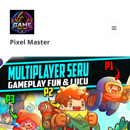
MENU
Pixel Master
DAN
WIDGET