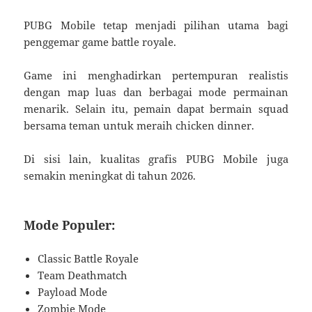
PUBG Mobile tetap menjadi pilihan utama bagi
penggemar game battle royale.
Game ini menghadirkan pertempuran realistis
dengan map luas dan berbagai mode permainan
menarik. Selain itu, pemain dapat bermain squad
bersama teman untuk meraih chicken dinner.
Di sisi lain, kualitas grafis PUBG Mobile juga
semakin meningkat di tahun 2026.
Mode Populer:
Classic Battle Royale
Team Deathmatch
Payload Mode
Zombie Mode