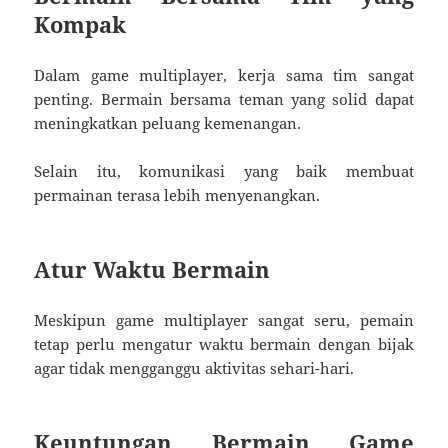
Kompak
Dalam game multiplayer, kerja sama tim sangat
penting. Bermain bersama teman yang solid dapat
meningkatkan peluang kemenangan.
Selain itu, komunikasi yang baik membuat
permainan terasa lebih menyenangkan.
Atur Waktu Bermain
Meskipun game multiplayer sangat seru, pemain
tetap perlu mengatur waktu bermain dengan bijak
agar tidak mengganggu aktivitas sehari-hari.
Keuntungan Bermain Game