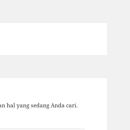
 hal yang sedang Anda cari.