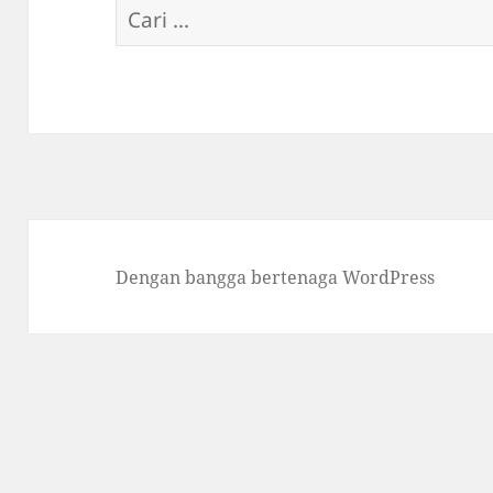
Cari
untuk:
Dengan bangga bertenaga WordPress