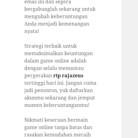
emas ini dan segera
bergabunglah sekarang untuk
mengubah keberuntungan
Anda menjadi kemenangan
nyata!
Strategi terbaik untuk
memaksimalkan keuntungan
dalam game online adalah
dengan selalu memantau
pergerakan
rtp rajazeus
tertinggi hari ini. Jangan cuma
jadi penonton, yuk daftarkan
akunmu sekarang dan jemput
momen keberuntunganmu!
Nikmati keseruan bermain
game online tanpa batas dan
rasakan kemudahan meraih